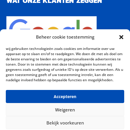
WAT ONZE KLANTEN ZEGGEN
Beheer cookie toestemming
wij gebruiken technologieën zoals cookies om informatie over uw
apparaat op te slaan en/of te raadplegen. We doen dit met als doel om
de beste ervaring te bieden en om gepersonaliseerde advertenties te
tonen. Door in te stemmen met deze technologieën kunnen wij
gegevens zoals surfgedrag of unieke ID's op deze site verwerken. Als u
geen toestemming geeft of uw toestemming intrekt, kan dit een
nadelige invloed hebben op bepaalde functies en mogelijkheden.
Copyright
© 2026 VT Elektrotechniek Alle rechten
Accepteren
voorbehouden |
Privacyverklaring
|
Cookiebeleid
|
Disclaimer
| Website
Weigeren
gemaakt door:
Davium Webdesign
Bekijk voorkeuren