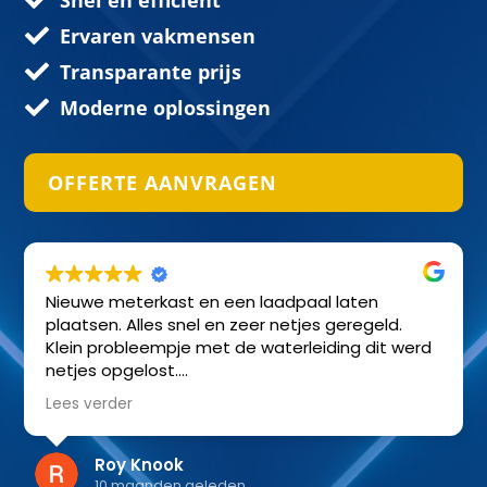
Ervaren vakmensen

Transparante prijs

Moderne oplossingen

OFFERTE AANVRAGEN
Nieuwe meterkast en een laadpaal laten
plaatsen. Alles snel en zeer netjes geregeld.
Klein probleempje met de waterleiding dit werd
netjes opgelost.
Zeker een aanrader!
Lees verder
Roy Knook
10 maanden geleden